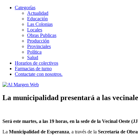
Categorías
Actualidad
Educación
Las Colonias
Locales
Obras Publicas
Producción
Provinciales
Política
Salud
Horarios de colectivos
Farmacias de turno
Contactate con nosotros.
Al Margen Web
Ir
La municipalidad presentará a las vecinal
al
contenido
Será este martes, a las 19 horas, en la sede de la Vecinal Oeste (J
La
Municipalidad de Esperanza
, a través de la
Secretaría de Obra