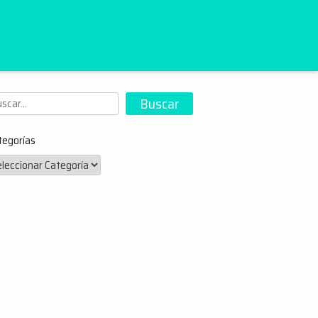
scar
Buscar
tegorías