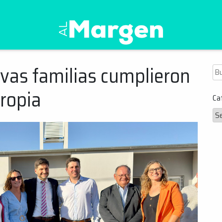
Al Margen Web
vas familias cumplieron
Bu
propia
Ca