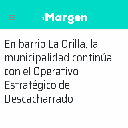
Al Margen Web
En barrio La Orilla, la
Ir
al
municipalidad continúa
contenido
con el Operativo
Estratégico de
Descacharrado