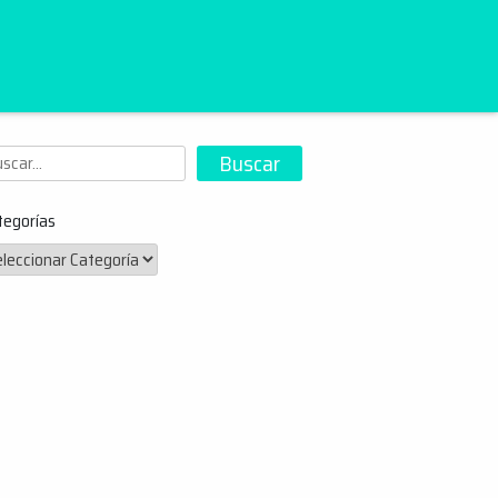
scar
Buscar
tegorías