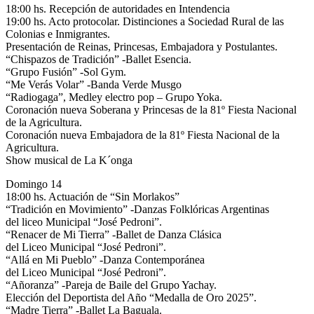
18:00 hs. Recepción de autoridades en Intendencia
19:00 hs. Acto protocolar. Distinciones a Sociedad Rural de las
Colonias e Inmigrantes.
Presentación de Reinas, Princesas, Embajadora y Postulantes.
“Chispazos de Tradición” -Ballet Esencia.
“Grupo Fusión” -Sol Gym.
“Me Verás Volar” -Banda Verde Musgo
“Radiogaga”, Medley electro pop – Grupo Yoka.
Coronación nueva Soberana y Princesas de la 81º Fiesta Nacional
de la Agricultura.
Coronación nueva Embajadora de la 81º Fiesta Nacional de la
Agricultura.
Show musical de La K´onga
Domingo 14
18:00 hs. Actuación de “Sin Morlakos”
“Tradición en Movimiento” -Danzas Folklóricas Argentinas
del liceo Municipal “José Pedroni”.
“Renacer de Mi Tierra” -Ballet de Danza Clásica
del Liceo Municipal “José Pedroni”.
“Allá en Mi Pueblo” -Danza Contemporánea
del Liceo Municipal “José Pedroni”.
“Añoranza” -Pareja de Baile del Grupo Yachay.
Elección del Deportista del Año “Medalla de Oro 2025”.
“Madre Tierra” -Ballet La Baguala.