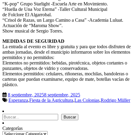
“K-pop” Grupo Starlight -Escuela Arte en Movimiento.
“Huella de Una Voz Eterna” -Taller Cultural Municipal
de Folclore El Algarrobal.
“Crisol de Razas, un Largo Camino a Casa” -Academia Luluat.
Actuación de “Maroma Show”.
Show musical de Sergio Torres.
MEDIDAS DE SEGURIDAD
La entrada al evento es libre y gratuita y para que todos disfruten de
ambas jornadas, desde el municipio informaron sobre los elementos
permitidos y no permitidos:
Elementos no permitidos: bebidas, pirotécnica, objetos cortantes o
punzantes, objetos de vidrio y conservadoras.
Elementos permitidos: celulares, riñoneras, mochilas, bandoleras o
carteras que puedan examinarse, equipo de mate, botellas vacías de
plástico.
8 septiembre, 2025
8 septiembre, 2025
Esperanza
,
Fiesta de la Agricultura
,
Las Colonias
,
Rodrigo Müller
Buscar
Buscar
Categorías