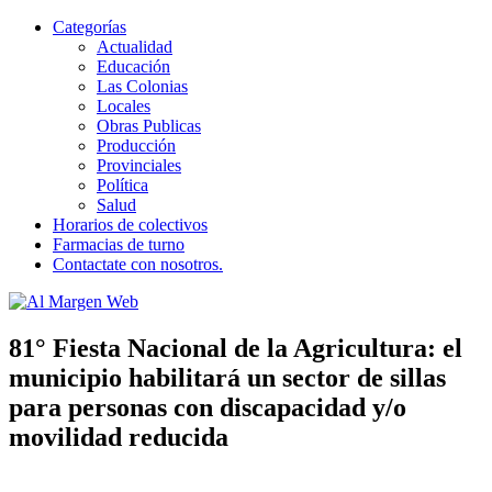
Categorías
Actualidad
Educación
Las Colonias
Locales
Obras Publicas
Producción
Provinciales
Política
Salud
Horarios de colectivos
Farmacias de turno
Contactate con nosotros.
Al Margen Web
Ir
81° Fiesta Nacional de la Agricultura: el
al
municipio habilitará un sector de sillas
contenido
para personas con discapacidad y/o
movilidad reducida