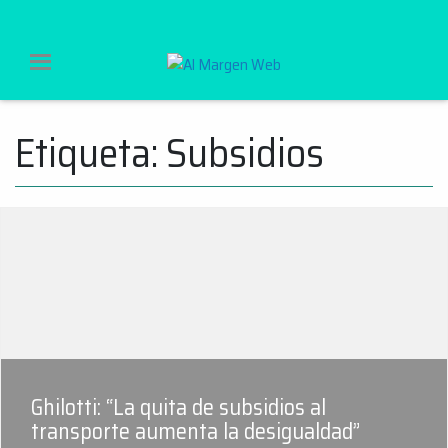
Al Margen Web
Etiqueta:
Subsidios
Ir
al
contenido
Ghilotti: “La quita de subsidios al
transporte aumenta la desigualdad”