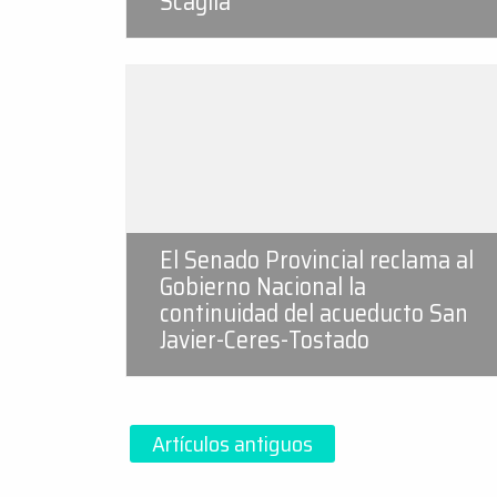
Scaglia
El Senado Provincial reclama al
Gobierno Nacional la
continuidad del acueducto San
Javier-Ceres-Tostado
Navegación
Artículos antiguos
de