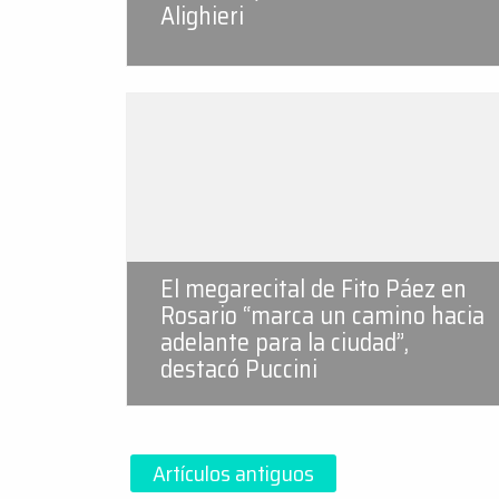
Alighieri
El megarecital de Fito Páez en
Rosario “marca un camino hacia
adelante para la ciudad”,
destacó Puccini
Navegación
Artículos antiguos